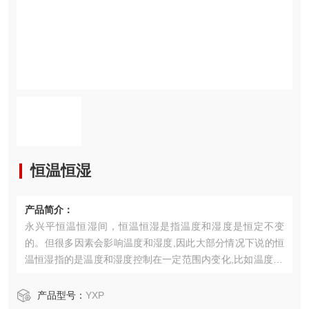
恒温恒湿
产品简介：
永兴平恒温恒湿间，恒温恒湿是指温度和湿度是恒定不变
的。但很多因素会影响温度和湿度,因此大部分情况下说的恒
温恒湿指的是温度和湿度控制在一定范围内变化,比如温度20
±1℃,湿度50±3%都可以称之为恒温恒湿。我们根据客户要求
改造房间，达到恒温恒湿效果。
产品型号：
YXP