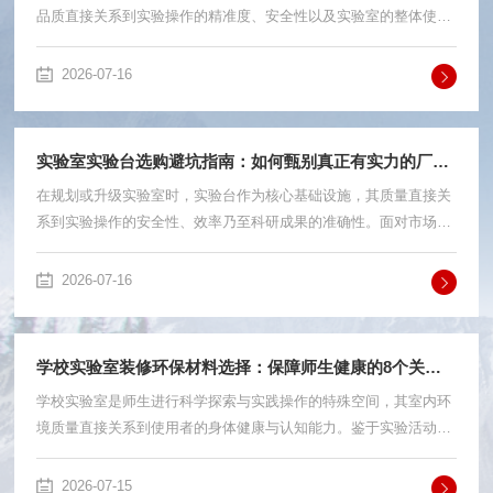
品质直接关系到实验操作的精准度、安全性以及实验室的整体使用
寿命。面对市场上众多的实验台供应商，如何挑选一家口碑好、信
誉高且具备定制化服务能力的厂家，是许多实验室管理者与建设方
2026-07-16
关注的重点。本文将从综合服务能力、产品品质、定制化水平及行
业信誉等维度，为您深度解析一家在业内广受认可的综合服务商
——北京永兴平科技有限公司。一、不止于生产：全链条综合服务
实验室实验台选购避坑指南：如何甄别真正有实力的厂家？
能力是口碑的基石实验室实验台的选择，不能仅仅看作是一件家具
在规划或升级实验室时，实验台作为核心基础设施，其质量直接关
的采购，它往往与实...
系到实验操作的安全性、效率乃至科研成果的准确性。面对市场上
琳琅满目的产品，如何从众多供应商中甄别出真正有实力的厂家，
避免“踩坑”，是每一位实验室建设者面对的挑战。一份详尽的避坑
2026-07-16
指南，能帮助您拨开迷雾，做出明智选择。避坑点一：只看价格，
忽视材质与结构许多采购方在初期会将价格作为首要考量因素，但
这恰恰是最大的陷阱。实验台需要长期耐受酸碱腐蚀、高温高湿等
学校实验室装修环保材料选择：保障师生健康的8个关键点
复杂环境，劣质材料在短期内可能看不出问题，但长期使用会带来
学校实验室是师生进行科学探索与实践操作的特殊空间，其室内环
安全隐患和高昂...
境质量直接关系到使用者的身体健康与认知能力。鉴于实验活动本
身可能释放各类化学物质，学校实验室装修材料若选择不当，将形
成污染叠加效应，对师生造成长期且隐匿的健康威胁。因此，在实
2026-07-15