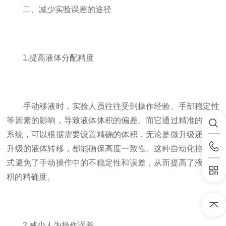
二、减少实验误差的途径
1.提高液体分配精度
手动移液时，实验人员往往受到操作经验、手部稳定性
等因素的影响，导致液体体积的偏差。而它通过精准的控制
系统，可以根据需要设置精确的体积，无论是微升级还是毫
升级的液体转移，都能确保高度一致性。这种自动化控制方
式避免了手动操作中的不稳定性和误差，从而提高了液体体
积的精确度。
2.减少人为操作误差