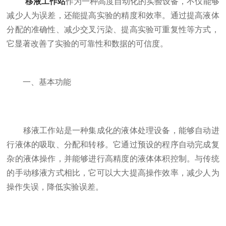
移液工作站
作为一种高度自动化的实验设备，不仅能够
减少人为误差，还能提高实验的精度和效率。通过提高液体
分配的准确性、减少交叉污染、提高实验可重复性等方式，
它显著改善了实验的可靠性和数据的可信度。
一、基本功能
移液工作站是一种集成化的液体处理设备，能够自动进
行液体的吸取、分配和转移。它通过预设的程序自动完成复
杂的液体操作，并能够进行高精度的液体体积控制。与传统
的手动移液方式相比，它可以大大提高操作效率，减少人为
操作失误，降低实验误差。