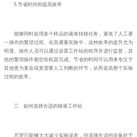
5.节省时间和提高效率
能够同时处理多个样品的液体转移任务，避免了人工逐
一操作的繁琐过程。在高通量实验中，这种效率的提升尤为
明显。操作人员可以通过设置工作站的程序并进行监督，其
他的繁琐操作都交给机器完成。节省的时间可以用来专注于
其他更为复杂或更需要人工判断的环节，从而提高整个实验
过程的效率。
三、如何选择合适的移液工作站
尽管它能够大大减少实验误差，但选择合适的设备对于