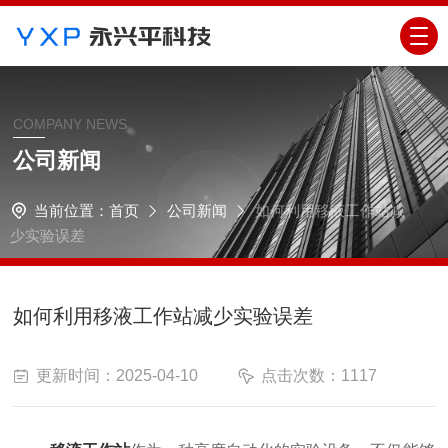
COMPANY NEWS
公司新闻
当前位置：
首页
公司新闻
如何利用移液工作站减
少实验误差
如何利用移液工作站减少实验误差
更新时间：2025-04-10
点击次数：1117