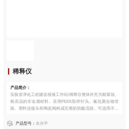
稀释仪
产品简介：
实验室净化工程建设移液工作站/稀释仪整体外壳为耐腐蚀、
耐高温的非金属材料。采用PEEK取样针头、氟化聚合物管
路、塑料连接头和陶瓷阀构成完整的防酸流路。可选用不同
体积的注射泵头、不同位数的试管架、更换不同材质的进样
针头和管路，满足多种应用的组合。
产品型号：
永兴平