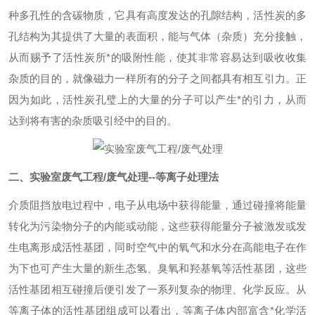
种多孔性的含碳物质，它具有高度发达的孔隙结构，活性炭的多
孔结构为其提供了大量的表面积，能与气体（杂质）充分接触，
从而赐予了活性炭所*的吸附性能，使其非常容易达到吸收收集
杂质的目的，就像磁力一样所有的分子之间都具有相互引力。正
因为如此，活性炭孔璧上的大量的分子可以产生*的引力，从而
达到将有害的杂质吸引经中的目的。
二、
实验室废气工程/废气处理
--等离子处理法
介质阻挡放电过程中，电子从电场中获得能量，通过碰撞将能量
转化为污染物分子的内能或动能，这些获得能量分子被激发或发
生电离形成活性基团，同时空气中的氧气和水分在高能电子在作
为下也可产生大量的新生态氢、臭氧和羟基氧等活性基团，这些
活性基团相互碰撞后便引发了一系列复杂的物理、化学反应。从
等离子体的活性基团组成可以看出，等离子体内部富含*化学活