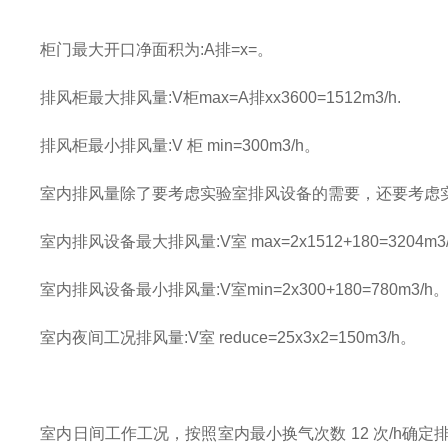
柜门最大开口净面积为
:A
排
=x=
。
排风柜最大排风量
:V
柜
max=A
排
xx3600=1512m3/h.
排风柜最小排风量
:V
柜
min=300m3/h
。
室内排风量除了要考虑实验室排风设备的需要，还要考虑
室内排风设备最大排风量
:V
室
max=2x1512+180=3204m3
室内排风设备最小排风量
:V
室
min=2x300+180=780m3/h
室内夜间工况排风量
:V
室
reduce=25x3x2=150m3/h
。
室内日间工作工况，按照室内最小换气次数
12
次
/h
确定