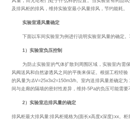
风量，而无论柜门处于什么样的位置。当实验室有药品试
及排风柜的排风，维持实验室最小风量排风，节约能耗。
实验室通风量确定
下面以车间实验室为例进行说明实验室风量的确定。
1）
实验室负压控制
为防止实验室的气体扩散到周围区域，实验室内需
风阀送风和自然渗透风之间的平衡来保证。根据工程经验
的风量为
:
Δ
V=25x3x2=150m3/h
。室内送排风量差确定为
间与走廊的隔墙的密封性差异，维持
-5Pa
的负压可能需要
2）
实验室总排风量的确定
排风柜最大排风量
:
排风柜规格为
(
面长
x
高度
x
深度
):xx
。柜