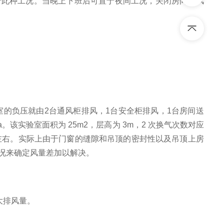
于此种工况。当晚上下班后可置于夜间工况，关闭房间送风
室的负压就由
2
台通风柜排风，
1
台安全柜排风，
1
台房间送
a
。该实验室面积为
25m2
，层高为
3m
，
2
次换气次数对应
左右。实际上由于门窗的缝隙和吊顶的密封性以及吊顶上房
况来确定风量差加以解决。
大排风量。