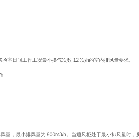
实验室日间工作工况最小换气次数
12
次
/h
的室内排风量要求。
/h
。
。
排风量，最小排风量为
900m3/h
。当通风柜处于最小排风量时，