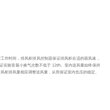
室工作时间，排风柜排风控制器保证排风柜合适的面风速，
证实验室最小换气次数不低于
12t/h。室内送风量始终保持
跟随排风柜排风量相应调整送风量，从而保证室内负压的稳定。