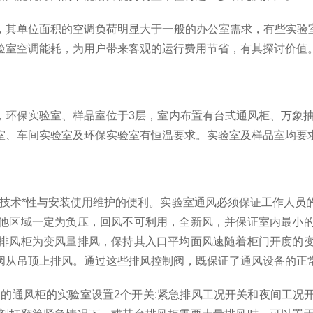
，其单位面积的空调负荷明显大于一般的办公室需求，有些实验
验室空调能耗，为用户带来客观的运行费用节省，有其探讨价值
，环保实验室、样品室位于
3
层，室内布置有台式通风柜、万象
室、车间实验室及环保实验室有恒温要求。实验室及样品室均要
技术*性与安装使用维护的便利。实验室通风必须保证工作人员
他区域一定为负压，回风不可利用，全新风，并保证室内最小
排风柜为变风量排风，保持其入口平均面风速随着柜门开度的
阀从吊顶上排风。通过这些排风控制阀，既保证了通风设备的正
阀的通风柜的实验室设置
2
个开关
:
紧急排风工况开关和夜间工况