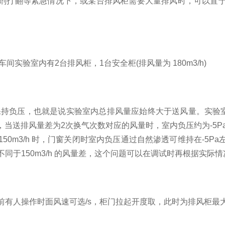
剂打翻等紧急情况下，或某台排风柜需要大量排风时，可以置
车间实验室内有
2
台排风柜，
1
台安全柜
(
排风量为
180m3/h)
保持负压，也就是说实验室内总排风量应始终大于送风量。实验
，当送排风量差为
2
次换气次数对应的风量时，室内负压约为
-5P
150m3/h
时，门窗关闭时室内负压通过自然渗透可维持在
-5Pa
不同于
150m3/h
的风量差，这个问题可以在调试时再根据实际情
前有人操作时面风速可选
/s
，柜门拉起开度取，此时为排风柜最