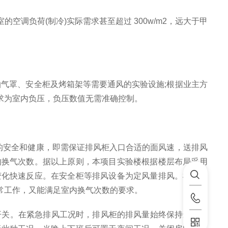
室的空调负荷
(
制冷
)
实际需求甚至超过
300w/m2
，远大于甲
。
抽气罩、安全柜及烤箱架等需要通风的实验设施
;
根据业主方
求为室内负压，负压数值无需准确控制。
的安全和健康，即需保证排风柜入口合适的面风速，送排风
的换气次数。据以上原则，本项目实验楼根据楼层布局采用
变化快速反应。在安全柜等排风设备为定风量排风。根据实
常工作，又能满足室内换气次数的要求。
开关。在紧急排风工况时，排风柜的排风量始终保持最大排