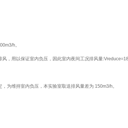
900m3/h。
排风，用以保证室内负压，因此室内夜间工况排风量
:Vreduce=1
定，为维持室内负压，本实验室取送排风量差为
150m3/h。